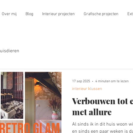
Over mij
Blog
Interieur projecten
Grafische projecten
Ext
uisdieren
17 sep 2025
4 minuten om te lezen
interieur klussen
Verbouwen tot 
met allure
Al sinds ik in dit huis woon 
en sinds een paar weken is dat