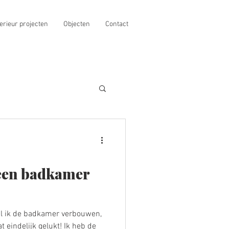
erieur projecten
Objecten
Contact
een badkamer
wil ik de badkamer verbouwen,
 eindelijk gelukt! Ik heb de